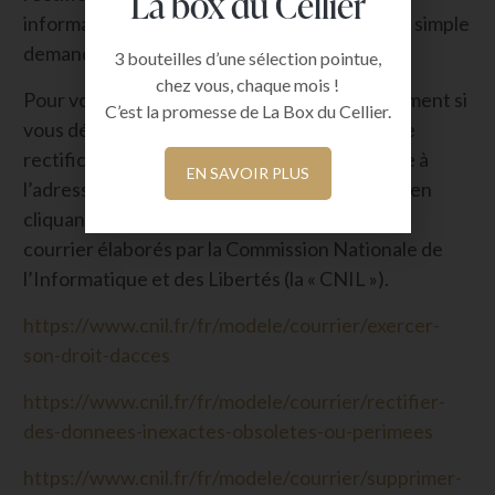
La box du Cellier
information personnelle vous concernant par simple
demande via notre courriel.
3 bouteilles d’une sélection pointue,
chez vous, chaque mois !
Pour vous aider dans votre démarche, notamment si
C’est la promesse de La Box du Cellier.
vous désirez exercer votre droit d’accès ou de
rectification par le biais d’une demande écrite à
EN SAVOIR PLUS
l’adresse postale de l’éditeur, vous trouverez en
cliquant sur les liens suivants des modèles de
courrier élaborés par la Commission Nationale de
l’Informatique et des Libertés (la « CNIL »).
https://www.cnil.fr/fr/modele/courrier/exercer-
son-droit-dacces
https://www.cnil.fr/fr/modele/courrier/rectifier-
des-donnees-inexactes-obsoletes-ou-perimees
https://www.cnil.fr/fr/modele/courrier/supprimer-